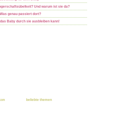
gerschaftsübelkeit? Und warum ist sie da?
 Was genau passiert dort?
as Baby durch sie ausbleiben kann!
kon
beliebte themen
q-t
u-x
y-z
alle