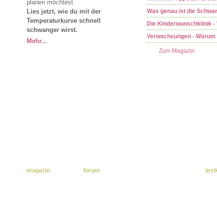
planen möchtest.
Lies jetzt, wie du mit der
Was genau ist die Schwan
Temperaturkurve schnell
Die Kinderwunschklinik -
schwanger wirst.
Verwachsungen - Warum d
Mehr...
Zum Magazin
home
|
kontakt
|
impressum
|
sitemap
|
datenschutzerklärung
magazin
forum
lexi
Natürliche
a-d
Familienplanung
e-h
Kinderwunsch
Fruchtbarkeit
i-l
Gesundheit
Schwangerschaft
m-p
erkennen