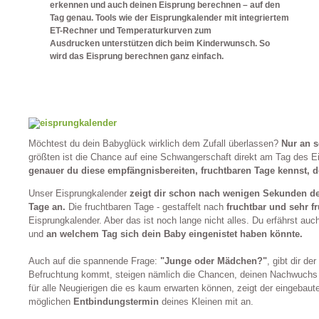
erkennen und auch deinen Eisprung berechnen – auf den
Tag genau. Tools wie der Eisprungkalender mit integriertem
ET-Rechner und Temperaturkurven zum
Ausdrucken unterstützen dich beim Kinderwunsch. So
wird das Eisprung berechnen ganz einfach.
Möchtest du dein Babyglück wirklich dem Zufall überlassen?
Nur an s
größten ist die Chance auf eine Schwangerschaft direkt am Tag des Ei
genauer du diese empfängnisbereiten, fruchtbaren Tage kennst, d
Unser Eisprungkalender
zeigt dir schon nach wenigen Sekunden de
Tage an.
Die fruchtbaren Tage - gestaffelt nach
fruchtbar und sehr f
Eisprungkalender. Aber das ist noch lange nicht alles. Du erfährst au
und
an welchem Tag
sich dein Baby eingenistet haben könnte.
Auch auf die spannende Frage:
"
Junge oder Mädchen
?"
, gibt dir d
Befruchtung kommt, steigen nämlich die Chancen, deinen Nachwuchs 
für alle Neugierigen die es kaum erwarten können, zeigt der eingebau
möglichen
Entbindungstermin
deines Kleinen mit an.