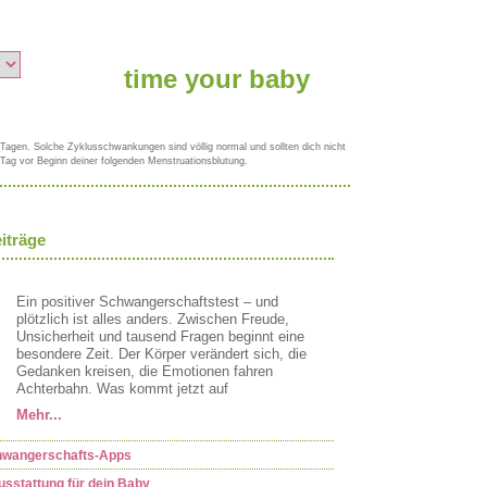
 Tagen. Solche Zyklusschwankungen sind völlig normal und sollten dich nicht
Tag vor Beginn deiner folgenden Menstruationsblutung.
iträge
Ein positiver Schwangerschaftstest – und
plötzlich ist alles anders. Zwischen Freude,
Unsicherheit und tausend Fragen beginnt eine
besondere Zeit. Der Körper verändert sich, die
Gedanken kreisen, die Emotionen fahren
Achterbahn. Was kommt jetzt auf
Mehr...
chwangerschafts-Apps
usstattung für dein Baby