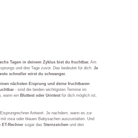
echs Tagen in deinem Zyklus bist du fruchtbar.
Am
sprungs und drei Tage zuvor. Das bedeutet für dich:
Je
esto schneller wirst du schwanger.
inen nächsten Eisprung und deine fruchtbaren
ruchtbar
- sind die beiden wichtigsten Termine im
ch, wann ein
Bluttest oder Urintest
für dich möglich ist,
er Eisprungrechner Antwort. Je nachdem, wann es zur
mit rosa oder blauen Babysachen auszustatten. Und
te
ET-Rechne
r sogar das
Sternzeichen
und den