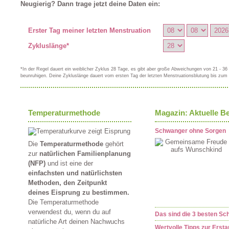
Neugierig? Dann trage jetzt deine Daten ein:
Erster Tag meiner letzten Menstruation
Zykluslänge*
*In der Regel dauert ein weiblicher Zyklus 28 Tage, es gibt aber große Abweichungen von 21 - 36
beunruhigen. Deine Zykluslänge dauert vom ersten Tag der letzten Menstruationsblutung bis zum 
Temperaturmethode
Magazin: Aktuelle Be
Schwanger ohne Sorgen
Die
Temperaturmethode
gehört
zur
natürlichen Familienplanung
(NFP)
und ist eine der
einfachsten und natürlichsten
Methoden, den Zeitpunkt
deines Eisprung zu bestimmen.
Die Temperaturmethode
verwendest du, wenn du auf
Das sind die 3 besten S
natürliche Art deinen Nachwuchs
Wertvolle Tipps zur Ersta