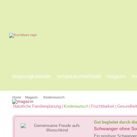
eisprungkalender
temperaturmethode
magazin
le
Home
Magazin
Kinderwunsch
Natürliche Familienplanung
|
Kinderwunsch
|
Fruchtbarkeit
|
Gesundhei
Gut begleitet durch d
Schwanger ohne So
Ein positiver Schwangers