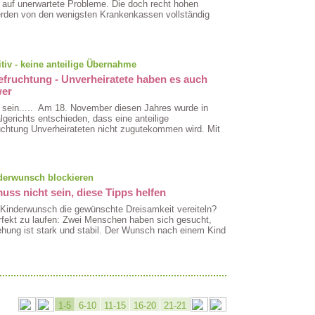
 auf unerwartete Probleme. Die doch recht hohen
erden von den wenigsten Krankenkassen vollständig
itiv - keine anteilige Übernahme
fruchtung - Unverheiratete haben es auch
wer
sein..... Am 18. November diesen Jahres wurde in
lgerichts entschieden, dass eine anteilige
chtung Unverheirateten nicht zugutekommen wird. Mit
derwunsch blockieren
ss nicht sein, diese Tipps helfen
Kinderwunsch die gewünschte Dreisamkeit vereiteln?
erfekt zu laufen: Zwei Menschen haben sich gesucht,
ehung ist stark und stabil. Der Wunsch nach einem Kind
1-5
6-10
11-15
16-20
21-21