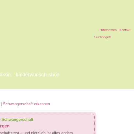
Hilfethemen
|
Kontakt
xikon
kinderwunsch-shop
t
|
Schwangerschaft erkennen
ie Schwangerschaft
rgen
chaftstest – und plötzlich ist alles anders.