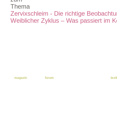
Zervixschleim - Die richtige Beobachtun
Weiblicher Zyklus – Was passiert im K
home
|
kontakt
|
impressum
|
sitemap
|
datenschutzerklärung
magazin
forum
lexi
Natürliche
a-d
Familienplanung
e-h
Kinderwunsch
Fruchtbarkeit
i-l
Gesundheit
Schwangerschaft
m-p
erkennen