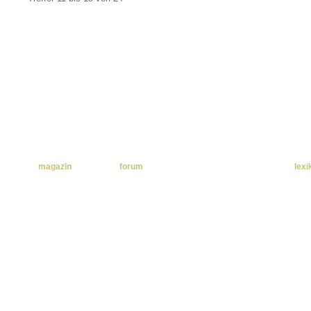
home
|
kontakt
|
impressum
|
sitemap
|
datenschutzerklärung
magazin
forum
lexi
Natürliche
a-d
Familienplanung
e-h
Kinderwunsch
Fruchtbarkeit
i-l
Gesundheit
Schwangerschaft
m-p
erkennen