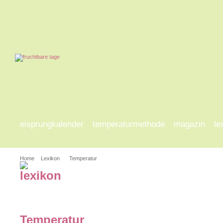
eisprungkalender
temperaturmethode
magazin
le
Home
Lexikon
Temperatur
a-d
e-h
i-l
m-p
q
Temperatur