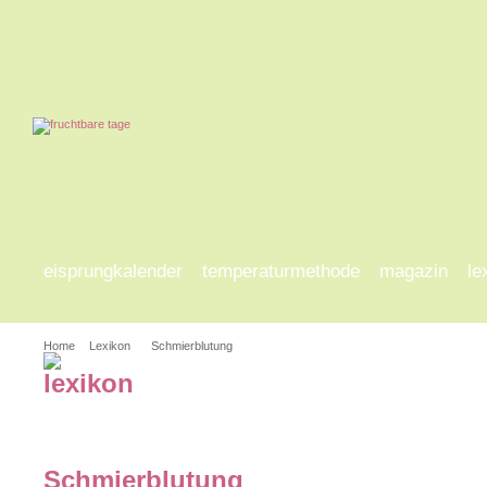
eisprungkalender
temperaturmethode
magazin
le
Home
Lexikon
Schmierblutung
a-d
e-h
i-l
m-p
q
Schmierblutung