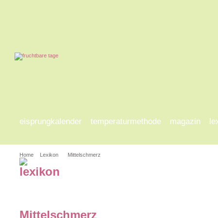
eisprungkalender
temperaturmethode
magazin
le
Home
Lexikon
Mittelschmerz
a-d
e-h
i-l
m-p
q
Mittelschmerz