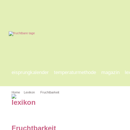
eisprungkalender
temperaturmethode
magazin
le
Home
Lexikon
Fruchtbarkeit
a-d
e-h
i-l
m-p
q
Fruchtbarkeit