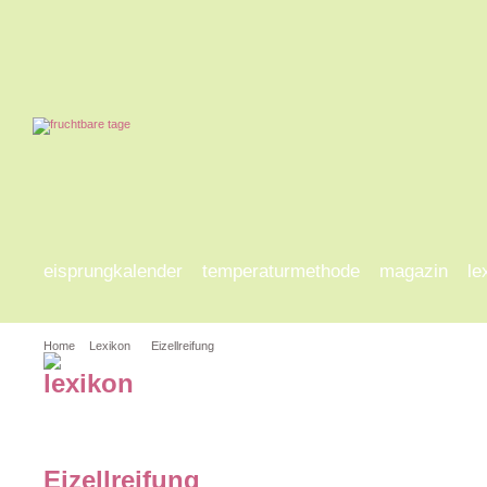
eisprungkalender
temperaturmethode
magazin
le
Home
Lexikon
Eizellreifung
a-d
e-h
i-l
m-p
q
Eizellreifung