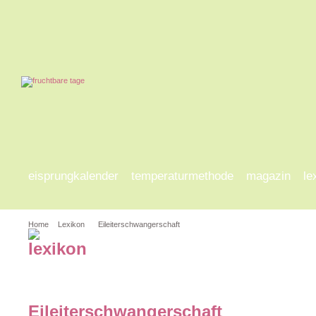
eisprungkalender
temperaturmethode
magazin
le
Home
Lexikon
Eileiterschwangerschaft
a-d
e-h
i-l
m-p
q
Eileiterschwangerschaft