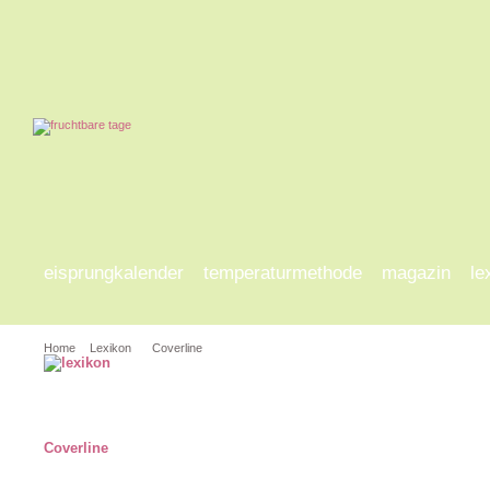
eisprungkalender
temperaturmethode
magazin
le
Home
Lexikon
Coverline
a-d
e-h
i-l
m-p
q
Coverline