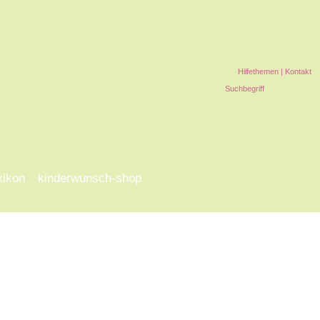
Hilfethemen
|
Kontakt
xikon
kinderwunsch-shop
-t
u-x
y-z
alle