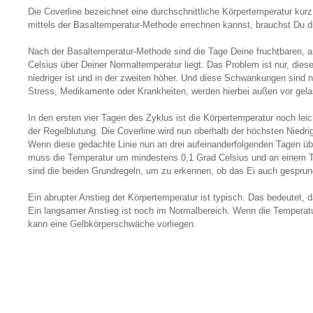
Die Coverline bezeichnet eine durchschnittliche Körpertemperatur kur
mittels der Basaltemperatur-Methode errechnen kannst, brauchst Du di
Nach der Basaltemperatur-Methode sind die Tage Deine fruchtbaren, 
Celsius über Deiner Normaltemperatur liegt. Das Problem ist nur, diese
niedriger ist und in der zweiten höher. Und diese Schwankungen sind
Stress, Medikamente oder Krankheiten, werden hierbei außen vor gel
In den ersten vier Tagen des Zyklus ist die Körpertemperatur noch leic
der Regelblutung. Die Coverline wird nun oberhalb der höchsten Niedr
Wenn diese gedachte Linie nun an drei aufeinanderfolgenden Tagen üb
muss die Temperatur um mindestens 0,1 Grad Celsius und an einem Ta
sind die beiden Grundregeln, um zu erkennen, ob das Ei auch gesprung
Ein abrupter Anstieg der Körpertemperatur ist typisch. Das bedeutet, 
Ein langsamer Anstieg ist noch im Normalbereich. Wenn die Temperatur i
kann eine Gelbkörperschwäche vorliegen.